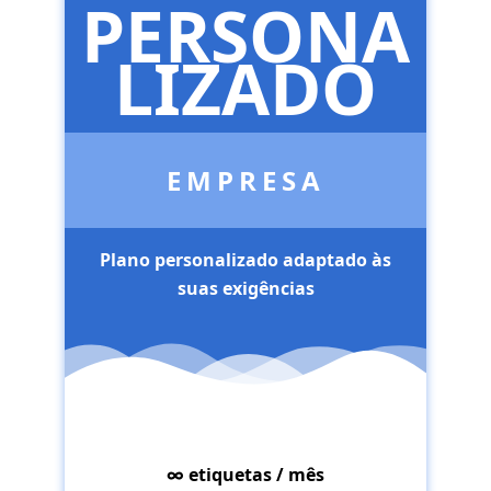
PERSONA
LIZADO
EMPRESA
Plano personalizado adaptado às
suas exigências
∞ etiquetas / mês