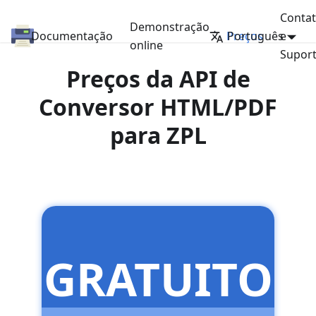
Conta
Demonstração
Documentação
API do Conversor de HTML/PDF para ZPL
Preços
Português
e
online
Supor
Preços da API de
Conversor HTML/PDF
para ZPL
GRATUITO