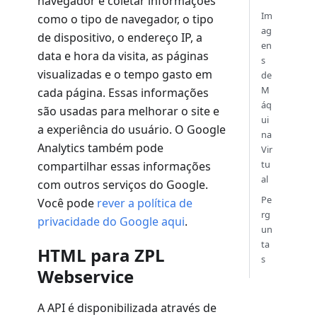
navegador e coletar informações
Im
como o tipo de navegador, o tipo
ag
de dispositivo, o endereço IP, a
en
data e hora da visita, as páginas
s
visualizadas e o tempo gasto em
de
M
cada página. Essas informações
áq
são usadas para melhorar o site e
ui
a experiência do usuário. O Google
na
Analytics também pode
Vir
tu
compartilhar essas informações
al
com outros serviços do Google.
Pe
Você pode
rever a política de
rg
privacidade do Google aqui
.
un
ta
HTML para ZPL
s
Webservice
A API é disponibilizada através de