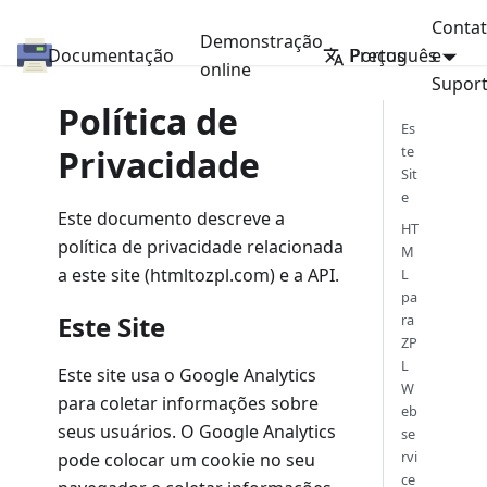
Conta
Demonstração
Documentação
API do Conversor de HTML/PDF para ZPL
Preços
Português
e
online
Supor
Política de
Es
Privacidade
te
Sit
e
Este documento descreve a
HT
política de privacidade relacionada
M
a este site (htmltozpl.com) e a API.
L
pa
Este Site
ra
ZP
L
Este site usa o Google Analytics
W
para coletar informações sobre
eb
seus usuários. O Google Analytics
se
rvi
pode colocar um cookie no seu
ce